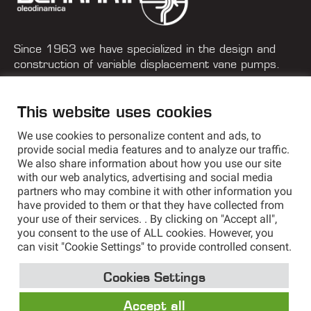
Since 1963 we have specialized in the design and
construction of variable displacement vane pumps.
+39 051 577 182
This website uses cookies
info@berarma.it
We use cookies to personalize content and ads, to
Via G. Parini, 9 - 40033 Casalecchio di Reno (BO) Italy
provide social media features and to analyze our traffic.
We also share information about how you use our site
with our web analytics, advertising and social media
partners who may combine it with other information you
have provided to them or that they have collected from
your use of their services. . By clicking on "Accept all",
you consent to the use of ALL cookies. However, you
can visit "Cookie Settings" to provide controlled consent.
Privacy Policy
Cookie Policy
Sales Conditions
Cookies Settings
Cookies Settings
Accept all