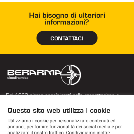
Hai bisogno di ulteriori
informazioni?
CONTATTACI
Dal 1963 siamo specializzati nella progettazione e
costruzione di pompe a palette a cilindrata variabile.
Questo sito web utilizza i cookie
+39 051 577 182
Utilizziamo i cookie per personalizzare contenuti ed
annunci, per fornire funzionalità dei social media e per
info@berarma.it
analizzare il nostro traffico. Condividiamo inoltre