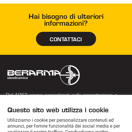
Hai bisogno di ulteriori
informazioni?
CONTATTACI
Dal 1963 siamo specializzati nella progettazione e
costruzione di pompe a palette a cilindrata variabile.
Questo sito web utilizza i cookie
+39 051 577 182
Utilizziamo i cookie per personalizzare contenuti ed
annunci, per fornire funzionalità dei social media e per
info@berarma.it
analizzare il nostro traffico. Condividiamo inoltre